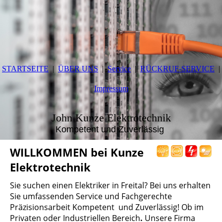
STARTSEITE
ÜBER UNS
Service
RÜCKRUF-SERVICE
Impressum
John K
unze Elektrotechnik
Kompetent und Zuverlässig
WILLKOMMEN bei Kunze
Elektrotechnik
Sie suchen
einen Elektriker
in Freital? Bei uns erhalten
Sie umfassenden Service und Fachgerechte
Präzisionsarbeit
Kompetent
und Zuverlässig!
Ob im
Privaten oder Industriellen Bereich
.
Unsere Firma